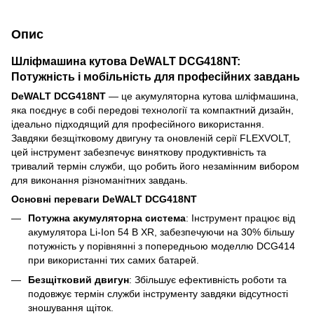
Опис
Шліфмашина кутова DeWALT DCG418NT:
Потужність і мобільність для професійних завдань
DeWALT DCG418NT
— це акумуляторна кутова шліфмашина,
яка поєднує в собі передові технології та компактний дизайн,
ідеально підходящий для професійного використання.
Завдяки безщітковому двигуну та оновленій серії FLEXVOLT,
цей інструмент забезпечує виняткову продуктивність та
тривалий термін служби, що робить його незамінним вибором
для виконання різноманітних завдань.
Основні переваги DeWALT DCG418NT
Потужна акумуляторна система
: Інструмент працює від
акумулятора Li-Ion 54 В XR, забезпечуючи на 30% більшу
потужність у порівнянні з попередньою моделлю DCG414
при використанні тих самих батарей.
Безщітковий двигун
: Збільшує ефективність роботи та
подовжує термін служби інструменту завдяки відсутності
зношування щіток.