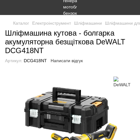
Каталог
Електроінструмент
Шліфмашини
Шліфмашини для
Шліфмашина кутова - болгарка
акумуляторна безщіткова DeWALT
DCG418NT
Артикул:
DCG418NT
Написати відгук