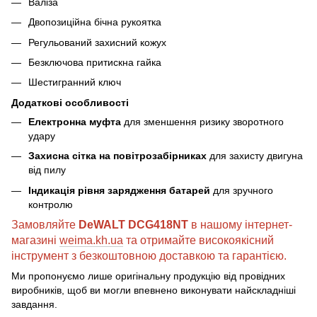
Валіза
Двопозиційна бічна рукоятка
Регульований захисний кожух
Безключова притискна гайка
Шестигранний ключ
Додаткові особливості
Електронна муфта
для зменшення ризику зворотного
удару
Захисна сітка на повітрозабірниках
для захисту двигуна
від пилу
Індикація рівня зарядження батарей
для зручного
контролю
Замовляйте
DeWALT DCG418NT
в нашому інтернет-
магазині
weima.kh.ua
та отримайте високоякісний
інструмент з безкоштовною доставкою та гарантією.
Ми пропонуємо лише оригінальну продукцію від провідних
виробників, щоб ви могли впевнено виконувати найскладніші
завдання.