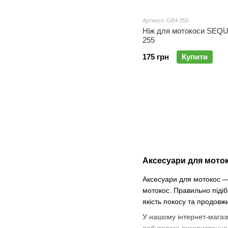
Артикул: GB4-255
Ніж для мотокоси SEQ
255
175 грн
Купити
Аксесуари для моток
Аксесуари для мотокос — 
мотокос. Правильно підіб
якість покосу та продовж
У нашому інтернет-магази