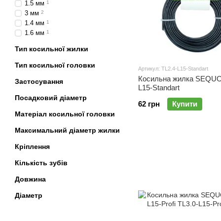
1.5 мм
1
3 мм
2
1.4 мм
1
1.6 мм
1
Тип косильної жилки
Тип косильної головки
Артикул: TL2.4-L15-Standart
Косильна жилка SEQUOI
Застосування
L15-Standart
Посадковий діаметр
62 грн
Купити
Матеріал косильної головки
Максимальний діаметр жилки
Кріплення
Кількість зубів
Довжина
Діаметр