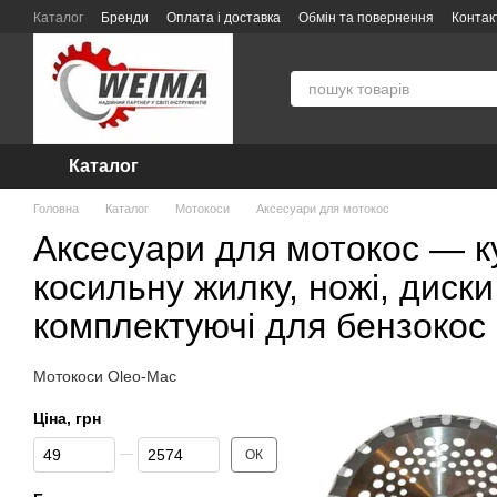
Перейти до основного контенту
Каталог
Бренди
Оплата і доставка
Обмін та повернення
Контак
Про компанію WEIMA — інтернет-магазин інструменту та техніки
По
Гарантія та сервісне обслуговування
Угода користувача
Каталог
Головна
Каталог
Мотокоси
Аксесуари для мотокос
Аксесуари для мотокос — к
косильну жилку, ножі, диски
комплектуючі для бензокос
Мотокоси Oleo-Mac
Ціна, грн
Від Ціна, грн
До Ціна, грн
ОК