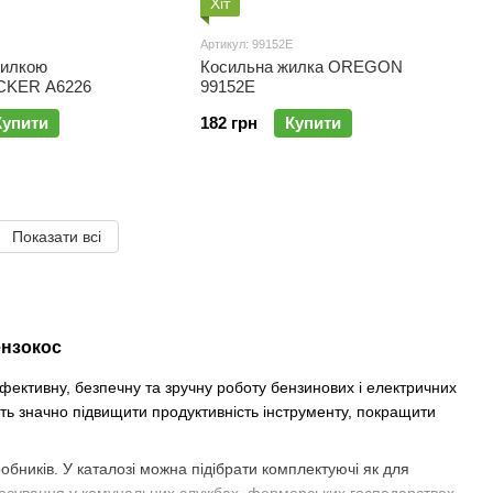
Хіт
Артикул: 99152E
жилкою
Косильна жилка OREGON
KER A6226
99152E
Купити
182 грн
Купити
Показати всі
ензокос
фективну, безпечну та зручну роботу бензинових і електричних
ють значно підвищити продуктивність інструменту, покращити
бників. У каталозі можна підібрати комплектуючі як для