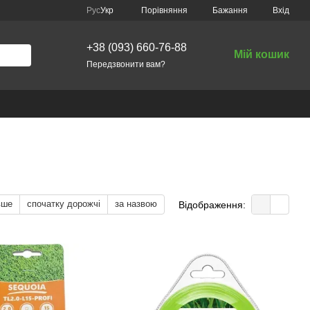
Порівняння
Рус
Укр
Бажання
Вхід
+38 (093) 660-76-88
Мій кошик
Передзвонити вам?
вше
спочатку дорожчі
за назвою
Відображення: