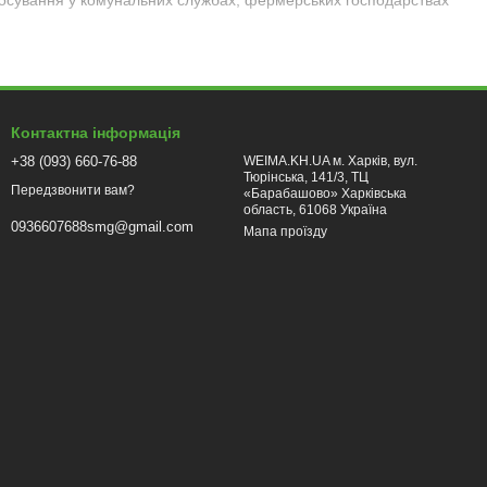
стосування у комунальних службах, фермерських господарствах
а форми: кругла, квадратна, зірочка, витий профіль. Від
Контактна інформація
+38 (093) 660-76-88
WEIMA.KH.UA м. Харків, вул.
Тюрінська, 141/3, ТЦ
Передзвонити вам?
«Барабашово» Харківська
навіть молодого чагарнику. Загартована сталь забезпечує
область, 61068 Україна
0936607688smg@gmail.com
Мапа проїзду
то моделей мають напівавтоматичну або автоматичну подачу
ує навантаження на руки та спину під час тривалої роботи.
осіння.
ти.