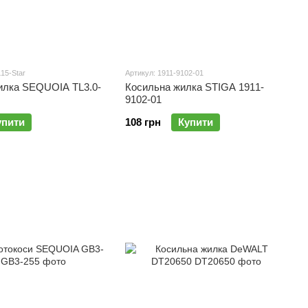
L15-Star
Артикул: 1911-9102-01
илка SEQUOIA TL3.0-
Косильна жилка STIGA 1911-
9102-01
упити
108 грн
Купити