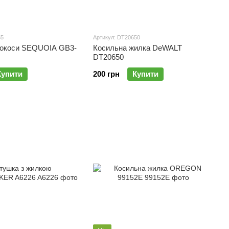
55
Артикул: DT20650
токоси SEQUOIA GB3-
Косильна жилка DeWALT
DT20650
Купити
200 грн
Купити