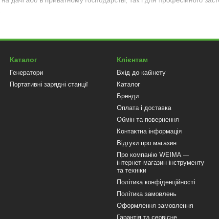
 на дачі або в приватному господарстві, так і для професійного за
.
ари для мотокос
отокоси
витратних матеріалів. Жилка для мотокоси буває різного діаметру т
Каталог
Клієнтам
 залежить швидкість покосу та якість зрізу трави.
Генератори
Вхід до кабінету
окос
Портативні зарядні станції
Каталог
икористовуються для скошування густої трави, бур’янів, очерету та 
Бренди
ективність роботи.
Оплата і доставка
пулі
Обмін та повернення
ечують швидку подачу жилки та зручність роботи з мотокосою. Бага
Контактна інформація
Відгуки про магазин
еми
Про компанію WEIMA —
інтернет-магазин інструменту
магають рівномірно розподілити вагу інструменту, що значно зменш
та техніки
ки
Політика конфіденційності
ають потраплянню трави, каміння та сміття на користувача під час к
Політика замовлень
я транспортування
Оформлення замовлення
и дозволяють зручно зберігати мотокосу, комплектуючі та інструмен
Гарантія та сервісне