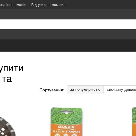
тна інформація
Відгуки про магазин
літика конфіденційності
Політика замовлень
Оформлення замовлення
упити
 та
за популярністю
спочатку деше
Сортування: