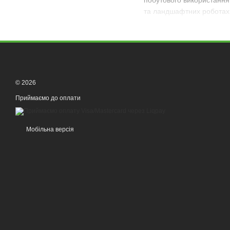
побутового використання
та ландшафтних роботах
Основні аксесу
Косильна жилка для м
Один із найпопулярніших 
правильного вибору жилки
© 2026
Ножі та диски для мот
Металеві ножі та диски в
Приймаємо до оплати
довговічність і високу еф
Косильні головки та ш
Мобільна версія
Косильні головки забезп
жилки.
Ремені та ранцеві сист
Ремені для мотокоси допо
Захисні кожухи та щит
Захисні елементи запобіг
Сумки та аксесуари дл
Спеціальні сумки та кофр