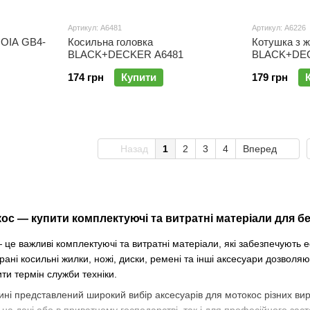
Артикул: A6481
Артикул: A6226
UOIA GB4-
Косильна головка
Котушка з 
BLACK+DECKER A6481
BLACK+DEC
174 грн
Купити
179 грн
Назад
1
2
3
4
Вперед
ос — купити комплектуючі та витратні матеріали для б
це важливі комплектуючі та витратні матеріали, які забезпечують е
рані косильні жилки, ножі, диски, ремені та інші аксесуари дозволя
ити термін служби техніки.
ні представлений широкий вибір аксесуарів для мотокос різних виро