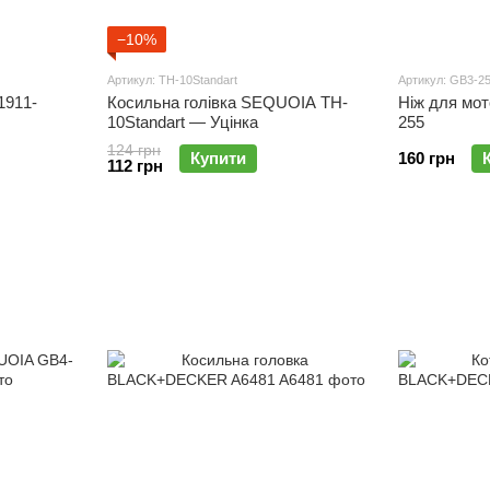
−10%
Артикул: TH-10Standart
Артикул: GB3-2
1911-
Косильна голівка SEQUOIA TH-
Ніж для мо
10Standart — Уцінка
255
124 грн
Купити
160 грн
112 грн