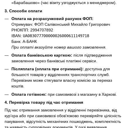
«Барабашово» (час візиту узгоджується з менеджером).
3. Способи оплати
Оплата на розрахунковий рахунок ФОП:
Отримувач: ФОП Салівонський Михайло Григорович
РНОКПП: 2994707892
IBAN:
UA083077700000026000611149718
Банк: А-БАНК
При оплаті вказуйте номер вашого замовлення.
Оплата банківською карткою:
після підтвердження
замовлення через банківські платіжні сервіси.
Післяплата (оплата при отриманні):
доступна для
більшості товарів у відділеннях транспортних служб.
Перевізник може стягувати власну комісію за переказ
коштів.
Оплата готівкою:
при самовивозі з магазину в Харкові.
4. Перевірка товару під час отримання
Під час отримання замовлення у відділенні перевізника, від
кур’єра або при самовивозі обов'язково перевіряйте цілісність
пакування, відсутність механічних пошкоджень, комплектність
та наявність супровідних документів. У разі виявлення