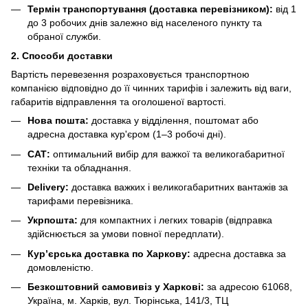
Термін транспортування (доставка перевізником):
від 1
до 3 робочих днів залежно від населеного пункту та
обраної служби.
2. Способи доставки
Вартість перевезення розраховується транспортною
компанією відповідно до її чинних тарифів і залежить від ваги,
габаритів відправлення та оголошеної вартості.
Нова пошта:
доставка у відділення, поштомат або
адресна доставка кур'єром (1–3 робочі дні).
САТ:
оптимальний вибір для важкої та великогабаритної
техніки та обладнання.
Delivery:
доставка важких і великогабаритних вантажів за
тарифами перевізника.
Укрпошта:
для компактних і легких товарів (відправка
здійснюється за умови повної передплати).
Кур’єрська доставка по Харкову:
адресна доставка за
домовленістю.
Безкоштовний самовивіз у Харкові:
за адресою 61068,
Україна, м. Харків, вул. Тюрінська, 141/3, ТЦ