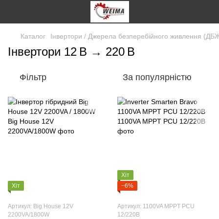
Каталог
Інвертори / Джерела безперебійного живлення (ДБ
Інвертори 12 В → 220 В
Фільтр
За популярністю
Хіт
Хіт
−6%
Артикул: Big House 12V
Артикул: 1100VA MPPT PCU
2200VA/1800W
12/220В