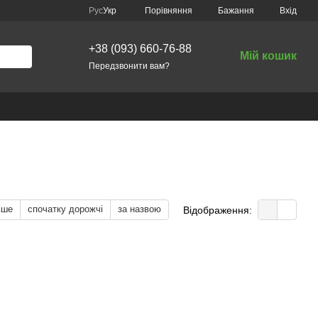
Порівняння
Рус
Укр
Бажання
Вхід
+38 (093) 660-76-88
Мій кошик
Передзвонити вам?
вше
спочатку дорожчі
за назвою
Відображення: