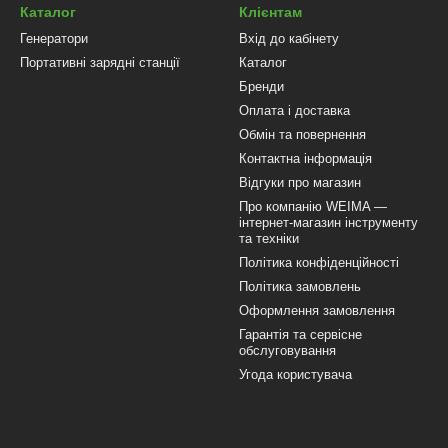
врахувати умови використання:
Каталог
Клієнтам
ь легкі моделі до 1.5–2 кВт
Генератори
Вхід до кабінету
Портативні зарядні станції
Каталог
 обирати від 2 кВт
Бренди
делі з металевим ножем
Оплата і доставка
и
— звертайте увагу на вагу і підвісну систему
Обмін та повернення
ики мотокос Vitals
Контактна інформація
Відгуки про магазин
2-тактний або 4-тактний
Про компанію WEIMA —
інтернет-магазин інструменту
Бензин А92 або суміш з маслом
та техніки
Політика конфіденційності
1.9 – 2.3 кВт
Політика замовлень
420 – 480 мм
Оформлення замовлення
Гарантія та сервісне
до 255 мм
обслуговування
Угода користувача
вою і бур’янами використовуйте металевий ніж — це зменшить наван