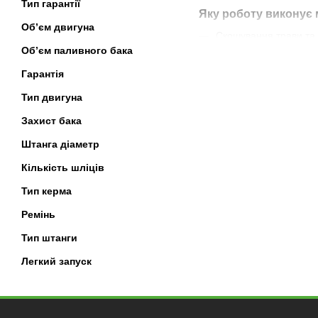
Тип гарантії
Яку роботу виконує 
Об’єм двигуна
Скошування трави та 
Об’єм паливного бака
Видалення бур’янів і 
Гарантія
Очищення ділянки від
Тип двигуна
Робота біля парканів,
Захист бака
Обробка нерівних і с
Штанга діаметр
Переваги мотокос Vit
Оптимальне співвідно
Кількість шліців
Потужні бензинові дв
Тип керма
Зручна ергономіка та
Ремінь
Можливість роботи но
Тип штанги
Проста система запус
Легкий запуск
Широкий вибір моделей
Як вибрати мотокосу 