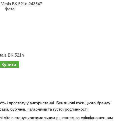
tals BK 521n
Купити
сть і простоту у використанні. Бензинові коси цього бренду
и, бур’янів, чагарників та густої рослинності.
лі Vitals стануть оптимальним рішенням за співвідношенням