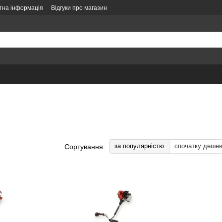
тна інформація
Відгуки про магазин
літика конфіденційності
Політика замовлень
Оформлення замовлення
за популярністю
спочатку деше
Сортування: