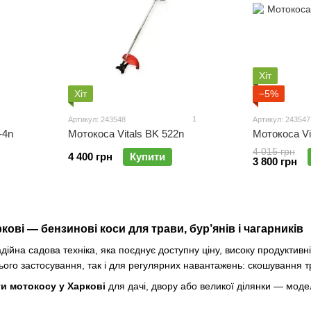
Хіт
Хіт
−5%
1
Артикул: 243548
Артикул: 243547
-4n
Мотокоса Vitals BK 522n
Мотокоса Vi
4 015 грн
4 400 грн
Купити
3 800 грн
ркові — бензинові коси для трави, бур’янів і чагарників
ійна садова техніка, яка поєднує доступну ціну, високу продуктивні
ого застосування, так і для регулярних навантажень: скошування трав
и мотокосу у Харкові
для дачі, двору або великої ділянки — моде