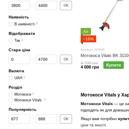
Від Ціна, грн
До Ціна, грн
ОК
Наявність
В наявності
3
Хіт
Відображати
−15%
Так
3
Стара ціна
Артикул: 243545
Мотокоса Vitals BK 3110
Від Стара ціна
До Стара ціна
ОК
4 700 грн
Купити
4 000 грн
Валюта
UAH
3
Розділ
Мотокоси
2
Мотокоси Vitals у Ха
Мотокоси Vitals
3
Мотокоси Vitals
— це над
Популярність
підходять як для домашнь
Від Популярність
До Популярність
Якщо вам потрібно
купит
ОК
ціни та якості.