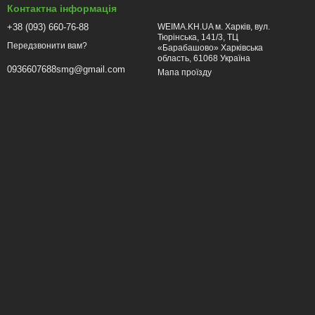
Контактна інформація
+38 (093) 660-76-88
WEIMA.KH.UA м. Харків, вул.
Тюрінська, 141/3, ТЦ
Передзвонити вам?
«Барабашово» Харківська
область, 61068 Україна
0936607688smg@gmail.com
Мапа проїзду
таження на двигун і підвищить ефективність роботи.