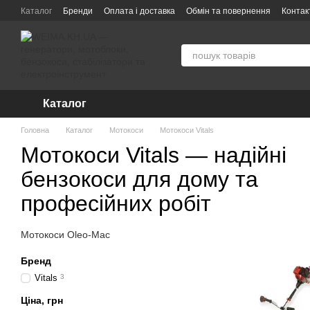
Перейти до основного контенту
Каталог
Бренди
Оплата і доставка
Обмін та повернення
Контак
Про компанію WEIMA — інтернет-магазин інструменту та техніки
По
Гарантія та сервісне обслуговування
Угода користувача
Каталог
Головна
Каталог
Мотокоси
Мотокоси Vitals
Мотокоси Vitals — надійні
бензокоси для дому та
професійних робіт
Мотокоси Oleo-Mac
Бренд
Vitals
3
Ціна, грн