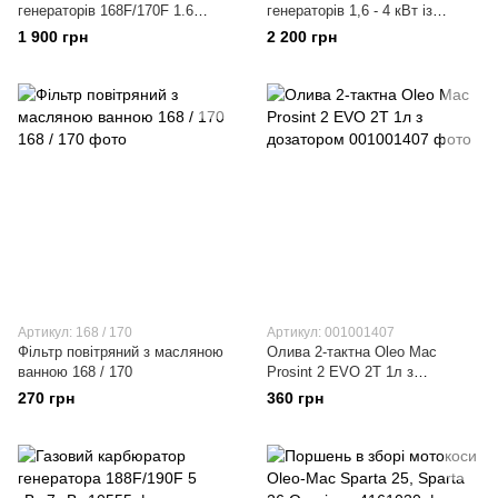
генераторів 168F/170F 1.6
генераторів 1,6 - 4 кВт із
кВт-4 кВт, універсальний
редуктором і перемикачем,
1 900 грн
2 200 грн
краном
Артикул: 168 / 170
Артикул: 001001407
Фільтр повітряний з масляною
Олива 2-тактна Oleo Mac
ванною 168 / 170
Prosint 2 EVO 2T 1л з
дозатором
270 грн
360 грн