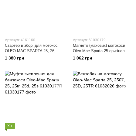
Артикул: 4161160
Артикул: 61030179
Стартер в зборі для мотокос
Магнето (маховик) мотокоси
OLEO-MAC SPARTA 25, 26,
Oleo-Mac Sparta 25 оригінал
EFCO 25, 26 4161160
61030179R
1 380 грн
1 062 грн
Хіт