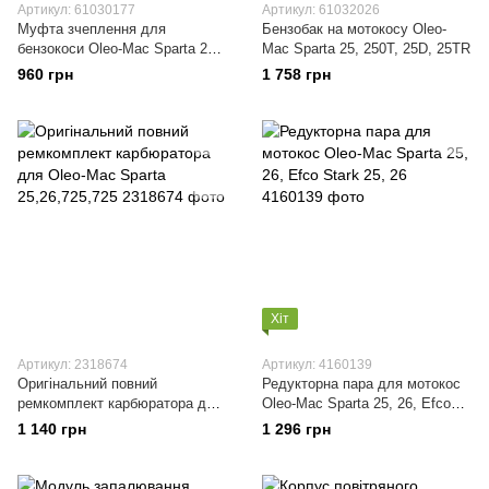
Артикул: 61030177
Артикул: 61032026
Муфта зчеплення для
Бензобак на мотокосу Oleo-
бензокоси Oleo-Mac Sparta 25,
Mac Sparta 25, 250T, 25D, 25TR
25tr, 25d, 25s 61030177R
960 грн
1 758 грн
Хіт
Артикул: 2318674
Артикул: 4160139
Оригінальний повний
Редукторна пара для мотокос
ремкомплект карбюратора для
Oleo-Mac Sparta 25, 26, Efco
Oleo-Mac Sparta 25,26,725,725
Stark 25, 26
1 140 грн
1 296 грн