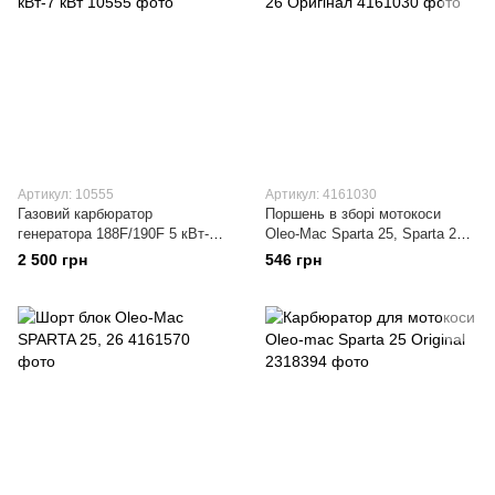
Артикул: 10555
Артикул: 4161030
Газовий карбюратор
Поршень в зборі мотокоси
генератора 188F/190F 5 кВт-7
Oleo-Mac Sparta 25, Sparta 26
кВт
Оригінал
2 500 грн
546 грн