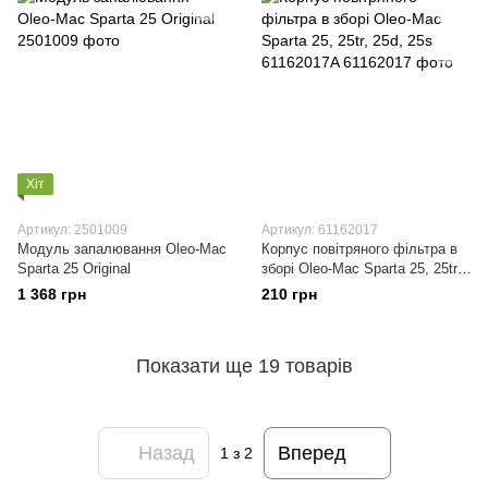
Хіт
Артикул: 2501009
Артикул: 61162017
Модуль запалювання Oleo-Mac
Корпус повітряного фільтра в
Sparta 25 Original
зборі Oleo-Mac Sparta 25, 25tr,
25d, 25s 61162017A
1 368 грн
210 грн
Показати ще 19 товарів
Назад
Вперед
1
з 2