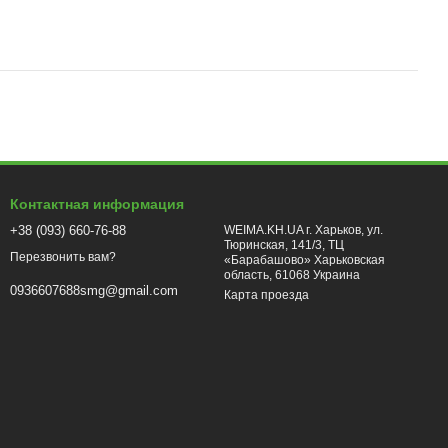
Контактная информация
+38 (093) 660-76-88
WEIMA.KH.UA г. Харьков, ул.
Тюринская, 141/3, ТЦ
Перезвонить вам?
«Барабашово» Харьковская
область, 61068 Украина
0936607688smg@gmail.com
Карта проезда