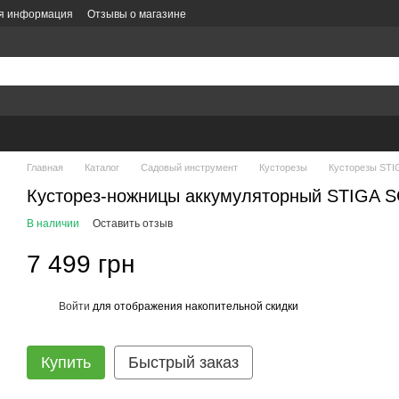
ая информация
Отзывы о магазине
литика конфиденциальности
Политика заказов
Оформление заказа
е
Главная
Каталог
Садовый инструмент
Кусторезы
Кусторезы STI
Кусторез-ножницы аккумуляторный STIGA
В наличии
Оставить отзыв
7 499 грн
Войти
для отображения накопительной скидки
%
Купить
Быстрый заказ