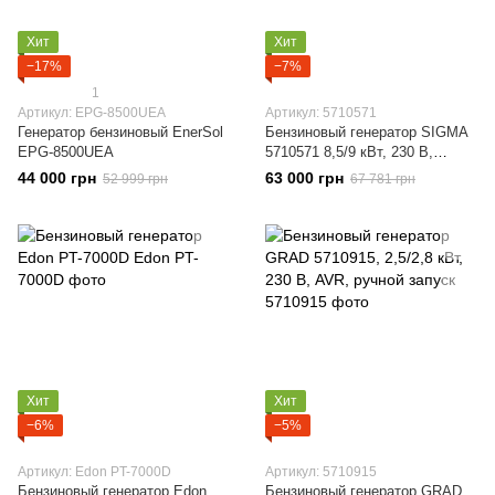
Хит
Хит
−17%
−7%
1
Артикул: EPG-8500UEA
Артикул: 5710571
Генератор бензиновый EnerSol
Бензиновый генератор SIGMA
EPG-8500UEA
5710571 8,5/9 кВт, 230 В,
электростартер
44 000 грн
63 000 грн
52 999 грн
67 781 грн
Хит
Хит
−6%
−5%
Артикул: Edon PT-7000D
Артикул: 5710915
Бензиновый генератор Edon
Бензиновый генератор GRAD