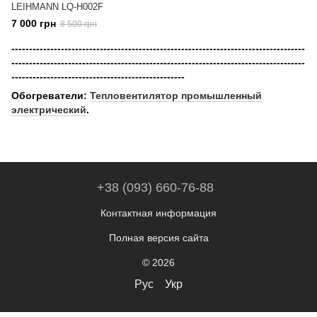
LEIHMANN LQ-H002F
7 000 грн
8 500 грн
-----------------------------------------------------------------------------------
-----------------------------------------------------------------------------------
-------------------------------------------------
Обогреватели:
Тепловентилятор промышленный
электрический
.
+38 (093) 660-76-88
Контактная информация
Полная версия сайта
© 2026
Рус
Укр