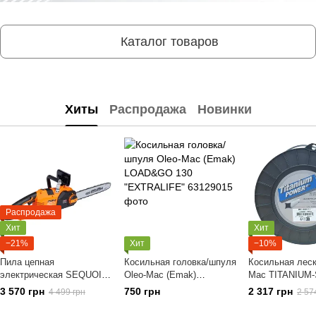
Каталог товаров
Хиты
Распродажа
Новинки
Распродажа
Хит
Хит
−21%
Хит
−10%
Пила цепная
Косильная головка/шпуля
Косильная леск
электрическая SEQUOIA
Oleo-Mac (Emak)
Mac TITANIUM-S
SEC2416SOL
LOAD&GO 130
мм х 221 м
3 570 грн
750 грн
2 317 грн
4 499 грн
2 57
"EXTRALIFE"