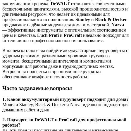
закручивании крепежа.
DeWALT
отличаются современными
бесщеточными двигателями, высокой производительностью и
длительным ресурсом, что делает их идеальными для
профессионального использования.
Stanley
и
Black & Decker
предлагают надёжные модели для дома и мастерской.
Narva
— эффективные инструменты с оптимальным соотношением
цены и качества.
Luch Profi
и
ProCraft
идеально подходят для
интенсивного профессионального использования.
В нашем каталоге вы найдёте аккумуляторные шуруповёрты с
ударным режимом, различными уровнями крутящего
момента, бесщеточными двигателями и компактными
корпусами для работы даже в труднодоступных местах.
Встроенная подсветка и эргономичные рукоятки
обеспечивают комфорт и точность работы.
Часто задаваемые вопросы
1. Какой аккумуляторный шуруповёрт подходит для дома?
Модели Stanley, Black & Decker и Narva идеально подходят для
домашних работ и дачи.
2. Подходят ли DeWALT и ProCraft для профессиональной
работы?
Да, эти бренды рассчитаны на длительное и интенсивное