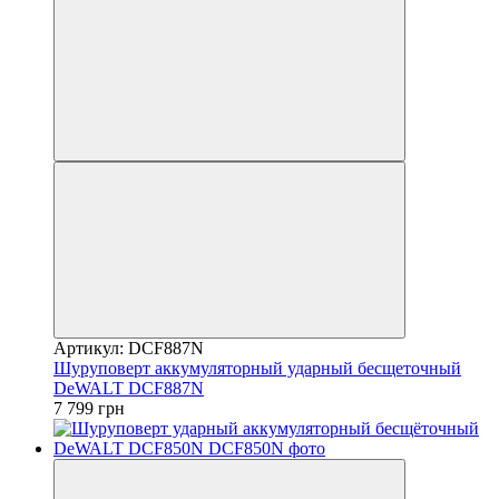
Артикул: DCF887N
Шуруповерт аккумуляторный ударный бесщеточный
DeWALT DCF887N
7 799 грн