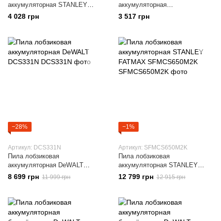
аккумуляторная STANLEY
аккумуляторная
FATMAX SFMCS600B
BLACK+DECKER BDCJS18N
4 028 грн
3 517 грн
−28%
−1%
Артикул: DCS331N
Артикул: SFMCS650M2K
Пила лобзиковая
Пила лобзиковая
аккумуляторная DeWALT
аккумуляторная STANLEY
DCS331N
FATMAX SFMCS650M2K
8 699 грн
12 799 грн
11 999 грн
12 915 грн