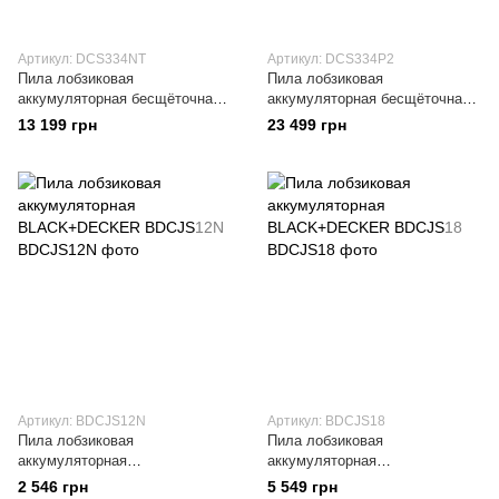
Артикул: DCS334NT
Артикул: DCS334P2
Пила лобзиковая
Пила лобзиковая
аккумуляторная бесщёточная
аккумуляторная бесщёточная
DeWALT DCS334NT
DeWALT DCS334P2
13 199 грн
23 499 грн
Артикул: BDCJS12N
Артикул: BDCJS18
Пила лобзиковая
Пила лобзиковая
аккумуляторная
аккумуляторная
BLACK+DECKER BDCJS12N
BLACK+DECKER BDCJS18
2 546 грн
5 549 грн