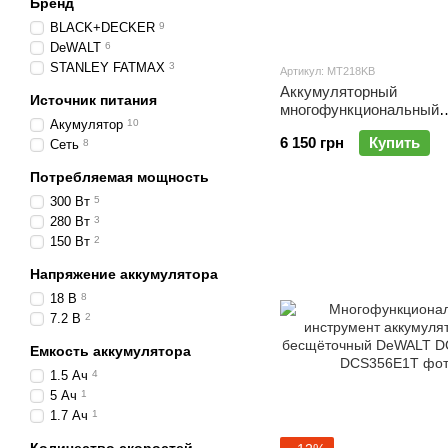
Бренд
BLACK+DECKER
9
DeWALT
6
STANLEY FATMAX
3
Артикул: MT218KB
Аккумуляторный
Источник питания
многофункциональный
Акумулятор
10
инструмент BLACK+D
6 150 грн
Купить
Сеть
8
MT218KB
Потребляемая мощность
300 Вт
5
280 Вт
3
150 Вт
2
Напряжение аккумулятора
18 В
8
7.2 В
2
Емкость аккумулятора
1.5 Ач
4
5 Ач
1
1.7 Ач
1