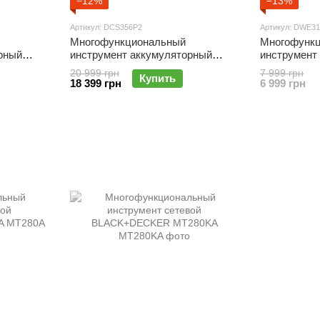
−12%
−13%
Артикул: DCS356P2
Артикул: DWE31
Многофункциональный
Многофунк
рный
инструмент аккумуляторный
инструмент
бесщёточный DeWALT DCS356P2
DWE315
20 999 грн
7 999 грн
Купить
18 399 грн
6 999 грн