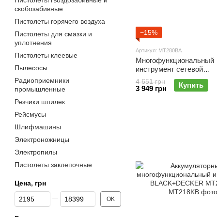
Пистолеты гвоздозабивные и
скобозабивные
Пистолеты горячего воздуха
−15%
Пистолеты для смазки и
уплотнения
Артикул: MT280BA
Пистолеты клеевые
Многофункциональный
Пылесосы
инструмент сетевой
BLACK+DECKER MT28
Радиоприемники
4 651 грн
Купить
3 949 грн
промышленные
Резчики шпилек
Рейсмусы
Шлифмашины
Электроножницы
Электропилы
Пистолеты заклепочные
Цена, грн
От Цена, грн
До Цена, грн
OK