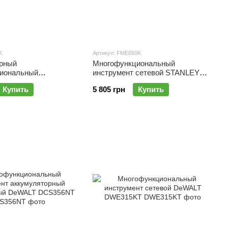
K
Артикул: FME650K
рный
Многофункциональный
иональный
инструмент сетевой STANLEY
т BLACK+DECKER
FATMAX FME650K
Купить
5 805 грн
Купить