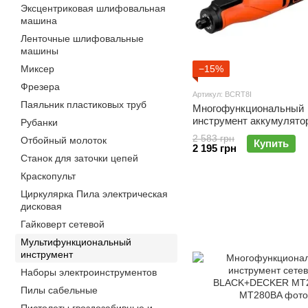
Эксцентриковая шлифовальная
машина
Ленточные шлифовальные
машины
Миксер
−15%
Фрезера
Артикул: BCRT8I
Паяльник пластиковых труб
Многофункциональный
инструмент аккумулято
Рубанки
BLACK+DECKER BCRT
2 583 грн
Отбойный молоток
Купить
2 195 грн
Станок для заточки цепей
Краскопульт
Циркулярка Пила электрическая
дисковая
Гайковерт сетевой
Мультифункциональный
инструмент
Наборы электроинструментов
Пилы сабельные