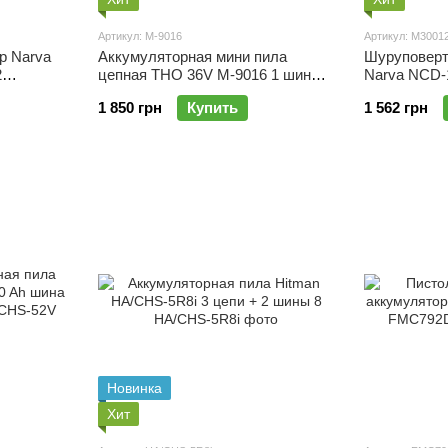
Артикул: M-9016
Артикул: M3001
р Narva
Аккумуляторная мини пила
Шуруповерт
2
цепная THO 36V M-9016 1 шины 1
Narva NCD-
цепи 6" 1/1
1 850 грн
Купить
1 562 грн
Новинка
Хит