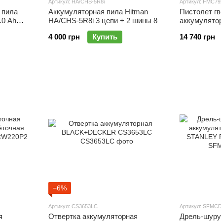
Артикул: HA/CHS-5R8i
Артикул: FMC7
 пила
Аккумуляторная пила Hitman
Пистолет г
.0 Ah
HA/CHS-5R8i 3 цепи + 2 шины 8
аккумулят
FATMAX FM
4 000 грн
Купить
14 740 грн
−6%
Артикул: CS3653LC
Артикул: SFMC
я
Отвертка аккумуляторная
Дрель-шуру