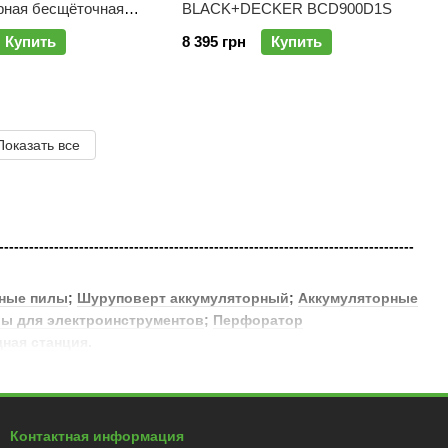
рная бесщёточная
BLACK+DECKER BCD900D1S
ATMAX SFMCD721B
Купить
8 395 грн
Купить
Показать все
-----------------------------------------------------------------------------------
ные пилы
;
Шуруповерт аккумуляторный
;
Аккумуляторные
ы для электроинструментов
;
Перфоратор
дная станция
.
Контактная информация