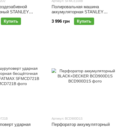
92D2
Артикул: SFMCE100B
воздезабивной
Полировальная машина
орный STANLEY
аккумуляторная STANLEY
C792D2
FATMAX SFMCE100B
Купить
3 996 грн
Купить
D721B
Артикул: BCD900D1S
поверт ударная
Перфоратор аккумуляторный