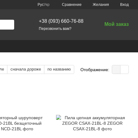
Сравнение
Рус
Укр
Желания
Вход
+38 (093) 660-76-88
Мой заказ
Перезвонить вам?
ле
сначала дороже
по названию
Отображение: