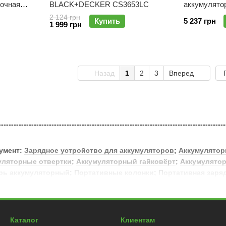
очная
BLACK+DECKER CS3653LC
аккумулято
STANLEY F
2 124 грн
Купить
5 237 грн
1 999 грн
Назад
1
2
3
Вперед
------------------------------------------------------------------------------------------
умент:
Зарядное устройство для аккумуляторов
;
Аккумулятор
уляторные отвертки
;
Аккумуляторный гайковёрт
;
Аккумулятор
рь аккумуляторный
;
Портативные колонки
;
Портативная заря
Каталог
Клиентам