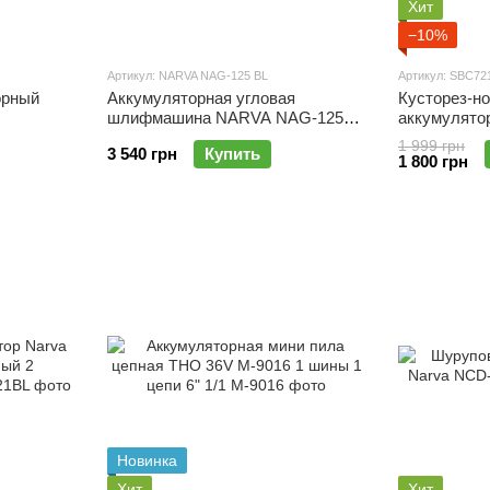
Хит
−10%
Артикул: NARVA NAG-125 BL
Артикул: SBC72
орный
Аккумуляторная угловая
Кусторез-н
шлифмашина NARVA NAG-125
аккумулят
BL
SBC7213
1 999 грн
3 540 грн
Купить
1 800 грн
Новинка
Хит
Хит