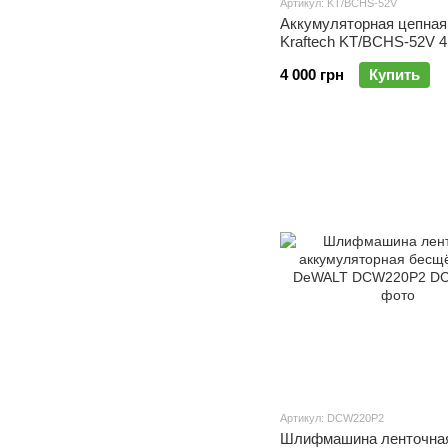
Артикул: KT/BCHS-52V
Аккумуляторная цепная
Kraftech KT/BCHS-52V 4
шина 12", бесщеточная
4 000 грн
Купить
Артикул: DCW220P2
Шлифмашина ленточна