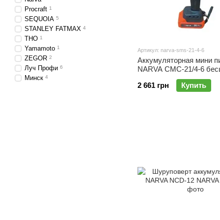
Procraft
1
SEQUOIA
5
STANLEY FATMAX
4
THO
1
Yamamoto
1
Артикул: narva-sms-21-4-6
ZEGOR
2
Аккумуляторная мини п
Луч Профи
6
NARVA СМС-21/4-6 бес
шина 152 мм
Минск
4
2 661 грн
Купить