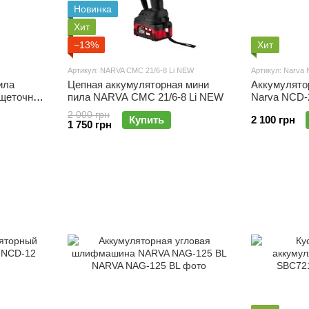
Новинка
Хит
−13%
Хит
Артикул: NARVA СМС 21/6-8 Li NEW
Артикул: Narva
ила
Цепная аккумуляторная мини
Аккумулято
щеточная,
пила NARVA СМС 21/6-8 Li NEW
Narva NCD-
2 000 грн
Купить
2 100 грн
1 750 грн