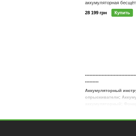
аккумуляторная бесщёт
DeWALT DCW220P2
28 199 грн
Купить
---------------------------------
---------
Аккумуляторный инстр
опрыскиватели
;
Аккум
аккумуляторный
;
Фона