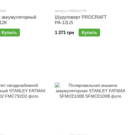
2645
Артикул: M30012178
 аккумуляторный
Шуруповерт PROCRAFT
12К
РА-12LiS
Купить
1 271 грн
Купить