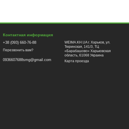
Контактная информация
+38 (093) 660-76-88
WEIMA.KH.UA г. Харьков, ул.
Тюринская, 141/3, ТЦ
Перезвонить вам?
«Барабашово» Харьковская
область, 61068 Украина
0936607688smg@gmail.com
Карта проезда