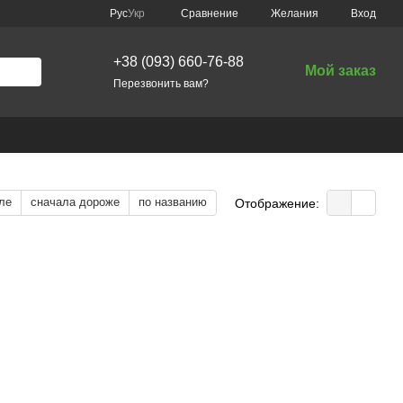
Сравнение
Рус
Укр
Желания
Вход
+38 (093) 660-76-88
Мой заказ
Перезвонить вам?
ле
сначала дороже
по названию
Отображение: