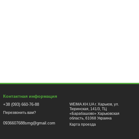
Контактная информация
+38 (093) 660-76-88
WEIMA.KH.UA г. Харьков, ул.
Тюринская, 141/3, ТЦ
Перезвонить вам?
«Барабашово» Харьковская
область, 61068 Украина
0936607688smg@gmail.com
Карта проезда