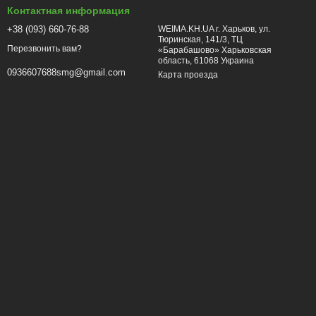
Контактная информация
+38 (093) 660-76-88
WEIMA.KH.UA г. Харьков, ул.
Тюринская, 141/3, ТЦ
Перезвонить вам?
«Барабашово» Харьковская
область, 61068 Украина
0936607688smg@gmail.com
Карта проезда