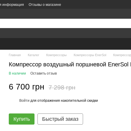
ая информация
Отзывы о магазине
литика конфиденциальности
Политика заказов
Оформление заказа
е
Главная
Каталог
Компрессоры
Компрессоры EnerSol
Компрессор
Компрессор воздушный поршневой EnerSol 
В наличии
Оставить отзыв
6 700 грн
7 298 грн
Войти
для отображения накопительной скидки
%
Купить
Быстрый заказ