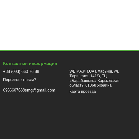
Контактная информация
+38 (093) 660-76-88
WEIMA.KH.UA г. Харьков, ул.
Тюринская, 141/3, ТЦ
Перезвонить вам?
«Барабашово» Харьковская
область, 61068 Украина
0936607688smg@gmail.com
Карта проезда