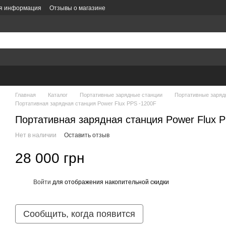
ая информация
Отзывы о магазине
литика конфиденциальности
Политика заказов
Оформление заказа
е
Главная
Каталог
Портативные зарядные станции
Портативные заряд
Портативная зарядная станция Power Flux PPS -1200F
Портативная зарядная станция Power Flux 
Нет в наличии
Оставить отзыв
28 000 грн
Войти
для отображения накопительной скидки
%
Сообщить, когда появится