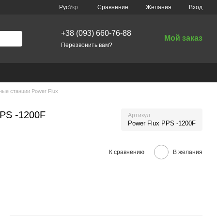
Сравнение
Рус
Укр
Желания
Вход
+38 (093) 660-76-88
Мой заказ
Перезвонить вам?
ные станции Power Flux
PPS -1200F
Артикул
Power Flux PPS -1200F
К сравнению
В желания