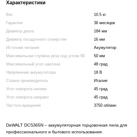
Характеристики
Вес
10.5 кг
Гарантия
36 месяцев
Диаметр диска
184 мм
Диаметр посадочного отверстия
16 мм
Источник питания
Акумулятор
Максимальная глубина реза под углом 90
50 мм
Максимальный угол наклона
48 град
Напряжение аккумулятора
18 В
Страна производитель
Италия
Угол поворота налево
45 град
Угол поворота направо
45 град
Частота вращения
3750 об/мин
DeWALT DCS365N – аккумуляторная торцовочная пила для
профессионального и бытового использования.