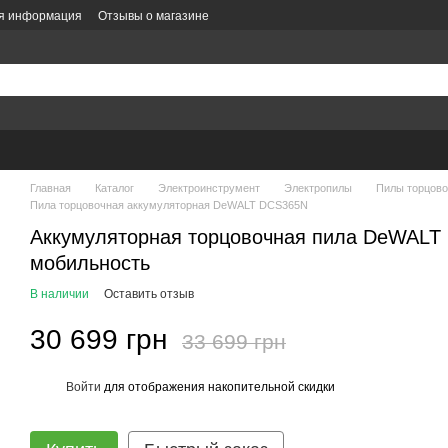
ая информация
Отзывы о магазине
литика конфиденциальности
Политика заказов
Оформление заказа
е
Главная
Каталог
Электроинструмент
Электропилы
Пилы торцов
Пила торцовочная аккумуляторная DeWALT DCS365N
Аккумуляторная торцовочная пила DeWALT 
мобильность
В наличии
Оставить отзыв
30 699 грн
33 699 грн
Войти
для отображения накопительной скидки
%