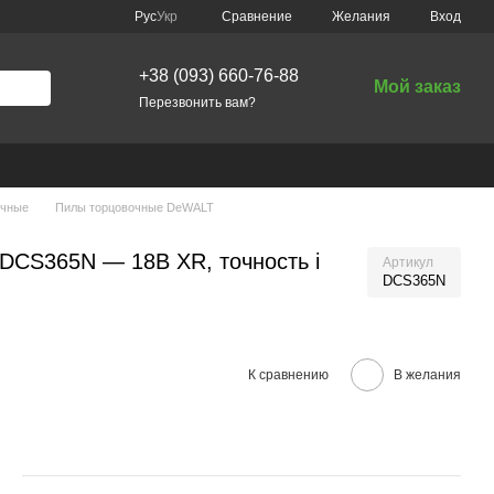
Сравнение
Рус
Укр
Желания
Вход
+38 (093) 660-76-88
Мой заказ
Перезвонить вам?
очные
Пилы торцовочные DeWALT
DCS365N — 18В XR, точность і
Артикул
DCS365N
К сравнению
В желания