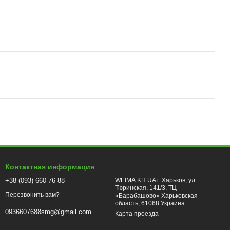
Контактная информация
+38 (093) 660-76-88
WEIMA.KH.UA г. Харьков, ул.
Тюринская, 141/3, ТЦ
Перезвонить вам?
«Барабашово» Харьковская
область, 61068 Украина
0936607688smg@gmail.com
Карта проезда