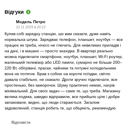
Відгуки
1
Модель Петро
22.11.2025 в 20:22
Купив собі зарядну станцію, шо вам сказати, дуже навіть
нормальна штука. Заряджає телефон, планшет, ноутбук — все
працює як треба, нічого не глючить. Для невеликих приладів і
на дачі, і в машині — просто знахідка. В квартирі реально
можна підключати смартфони, ноутбук, планшет, Wi-Fi роутер,
маленький телевізор або LED лампи, сумарно не більше 200–
220 Вт, обігрівачі, праски, чайники та потужні холодильники
вона не потягне. Брав з собою на короткі поїздки, світло
давала стабільно, не скакало. Дроти зручно підключати, все
простенько, без заморочок. Шуму практично немає, нагрів
мінімальний. Для своїх задач — саме те, що треба. Магазину
велика подяка, швидко відправили, все прийшло ціле і добре
запаковане, видно, що люди стараються. Загалом
задоволений, станція робить те, що обіцяють, рекомендую.
Відповісти