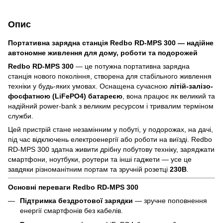
Опис
Портативна зарядна станція Redbo RD-MPS 300 — надійне
автономне живлення для дому, роботи та подорожей
Redbo RD-MPS 300
— це потужна портативна зарядна
станція нового покоління, створена для стабільного живлення
техніки у будь-яких умовах. Оснащена сучасною
літій-залізо-
фосфатною (LiFePO4) батареєю
, вона працює як великий та
надійний power-bank з великим ресурсом і тривалим терміном
служби.
Цей пристрій стане незамінним у побуті, у подорожах, на дачі,
під час відключень електроенергії або роботи на виїзді. Redbo
RD-MPS 300 здатна живити дрібну побутову техніку, заряджати
смартфони, ноутбуки, роутери та інші гаджети — усе це
завдяки різноманітним портам та зручній розетці
230В
.
Основні переваги Redbo RD-MPS 300
Підтримка бездротової зарядки
— зручне поповнення
енергії смартфонів без кабелів.