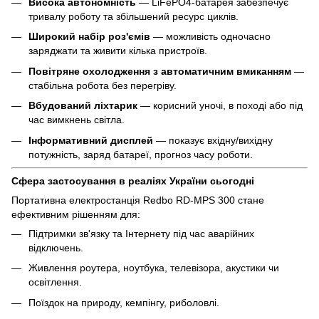
Висока автономність
— LiFePO4-батарея забезпечує
тривалу роботу та збільшений ресурс циклів.
Широкий набір роз'ємів
— можливість одночасно
заряджати та живити кілька пристроїв.
Повітряне охолодження з автоматичним вмиканням
—
стабільна робота без перегріву.
Вбудований ліхтарик
— корисний уночі, в поході або під
час вимкнень світла.
Інформативний дисплей
— показує вхідну/вихідну
потужність, заряд батареї, прогноз часу роботи.
Сфера застосування в реаліях України сьогодні
Портативна електростанція Redbo RD-MPS 300 стане
ефективним рішенням для:
Підтримки зв'язку та Інтернету під час аварійних
відключень.
Живлення роутера, ноутбука, телевізора, акустики чи
освітлення.
Поїздок на природу, кемпінгу, риболовлі.