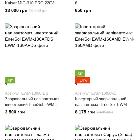
Kaiser MIG-310 PRO 220V
6.
13 000 грн
650 грн
16 000 грн
Хіт
Хіт
−14%
Артикул: EWM-130AFDS
Артикул: EWM-160AMD
Зварювальний напівавтомат
Інверторний зварювальний
інверторний EnerSol EWM-
напівавтомат EnerSol EWM-
130AFDS
160AMD
3 500 грн
8 175 грн
9 499 грн