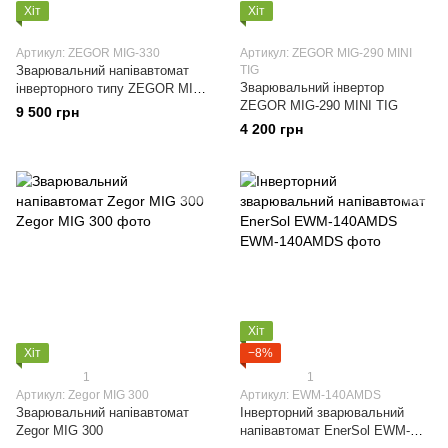
Хіт
Хіт
Артикул: ZEGOR MIG-330
Артикул: ZEGOR MIG-290 MINI
Зварювальний напівавтомат
TIG
Зварювальний інвертор
інверторного типу ZEGOR MIG-
ZEGOR MIG-290 MINI TIG
330 5.6 кВт IGBT
9 500 грн
4 200 грн
Хіт
Хіт
−8%
1
1
Артикул: Zegor MIG 300
Артикул: EWM-140AMDS
Зварювальний напівавтомат
Інверторний зварювальний
Zegor MIG 300
напівавтомат EnerSol EWM-