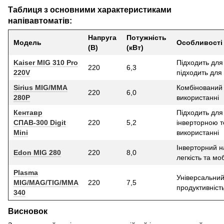
Таблиця з основними характеристиками
напівавтоматів:
Напруга
Потужність
Модель
Особливості
(В)
(кВт)
Kaiser MIG 310 Pro
Підходить для
220
6,3
220V
підходить для
Sirius MIG/MMA
Комбінований 
220
6,0
280P
використанні
Кентавр
Підходить дл
СПАВ-300 Digit
220
5,2
інверторною т
Mini
використанні
Інверторний н
Edon MIG 280
220
8,0
легкість та мо
Plasma
Універсальний
MIG/MAG/TIG/MMA
220
7,5
продуктивніст
340
Висновок