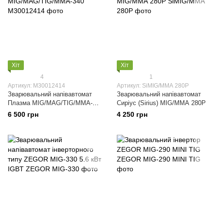
Хіт
Хіт
4
1
Артикул: M30012414
Артикул: SiMIG/ММА 280P
Зварювальний напівавтомат
Зварювальний напівавтомат
Плазма MIG/MAG/TIG/MMA-
Сиріус (Sirius) MIG/ММА 280P
340
6 500 грн
4 250 грн