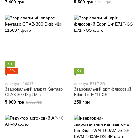
140AMDS
7 400 грн
5 500 грн
5 999 грн
Хіт
−9%
Хіт
Артикул: 116097
Артикул: E71T-GS
Зварювальний апарат Кентавр
Зварювальний дріт флюсовий
СПАВ-300 Digit Mini
Edon 1кг E71T-GS
5 000 грн
250 грн
5 500 грн