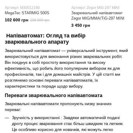
Артикул: M30012190
Артикул: Zegor MIG-297 MINI
MegaTec STARMIG 500S
Зварювальний напівавтомат
Zegor MIG/MMA/TiG-297 MINI
102 600 грн
108 000 грн
3 450 грн
Напівавтомат: Огляд та вибір
зварювального апарату
Зварювальний напівавтомат — універсальний інструмент, який
використовується для виконання різних зварювальних робіт.
Він поєднує в собі простоту використання та високу
ефективність, що робить його популярним вибором як для
професіоналів, так і для домашніх майстрів. У цій статті ми
розглянемо основні переваги напівавтоматів, їх
характеристики та поради щодо вибору.
Переваги зварювального напівавтомата
Зварювальні напівавтомати пропонують низку значних
переваг:
Зручність у використанні : Завдяки автоматичній подачі
дроту процес зварювання стає більш швидким та легким.
Це особливо корисно для новачків, які можуть легко