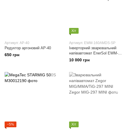
Хіт
Артикул: АР-40
Артикул: EWM-160AMDS-SP
Редуктор аргоновий АР-40
Інверторний зварювальний
напівавтомат EnerSol EWM-
650 грн
160AMDS-SP
10 000 грн
−5%
Хіт