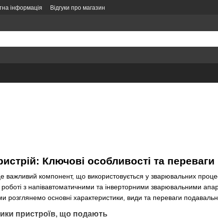
тна інформація
Відгуки про магазин
літика конфіденційності
Політика замовлень
Оформлення замовлення
истрій: Ключові особливості та переваги
це важливий компонент, що використовується у зварювальних процес
роботі з напівавтоматичними та інверторними зварювальними апарат
 ми розглянемо основні характеристики, види та переваги подавальни
ики пристроїв, що подають