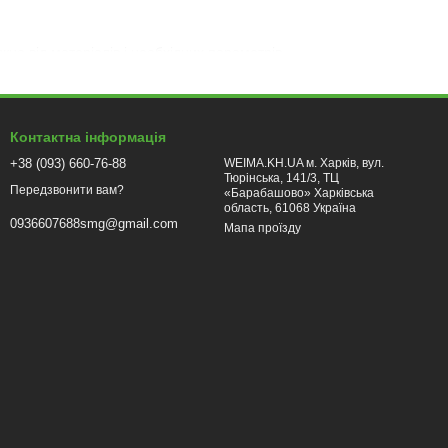
но від матеріалів і необхідних параметрів.
.
апівавтоматами, так і з інверторами. Наприклад, пристрій для
аратів.
Контактна інформація
+38 (093) 660-76-88
WEIMA.KH.UA м. Харків, вул.
Тюрінська, 141/3, ТЦ
Передзвонити вам?
«Барабашово» Харківська
льш швидким і ефективним.
область, 61068 Україна
0936607688smg@gmail.com
Мапа проїзду
та покращує характеристики зварного шва.
0 , пропонують користувачам безліч налаштувань і можливостей
нвертора патон . Переконайтеся, що вибрана модель підходить
ту, які підтримує пристрій. Це важливо задля досягнення