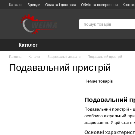
Перейти до основного контенту
Каталог
Бренди
Оплата і доставка
Обмін та повернення
Контак
Про компанію WEIMA — інтернет-магазин інструменту та техніки
По
Гарантія та сервісне обслуговування
Угода користувача
Каталог
Головна
Каталог
Зварювальні апарати
Подавальний пристрій
Подавальний пристрій
Немає товарів
Подавальний пр
Подавальний пристрій - 
особливо актуальний при 
зварювання. У цій статті
Основні характерист