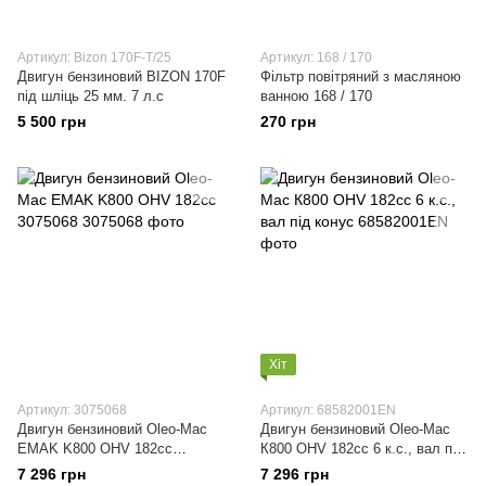
Артикул: Bizon 170F-T/25
Артикул: 168 / 170
Двигун бензиновий BIZON 170F
Фільтр повітряний з масляною
під шліць 25 мм. 7 л.с
ванною 168 / 170
5 500 грн
270 грн
Хіт
Артикул: 3075068
Артикул: 68582001EN
Двигун бензиновий Oleo-Mac
Двигун бензиновий Oleo-Mac
EMAK K800 OHV 182cc
К800 OHV 182cc 6 к.с., вал під
3075068
конус
7 296 грн
7 296 грн