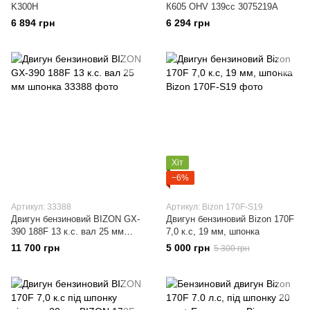
K300H
К605 OHV 139сс 3075219A
6 894 грн
6 294 грн
Хіт
−6%
Артикул: 33388
Артикул: Bizon 170F-S19
Двигун бензиновий BIZON GX-
Двигун бензиновий Bizon 170F
390 188F 13 к.с. вал 25 мм
7,0 к.с, 19 мм, шпонка
шпонка
11 700 грн
5 000 грн
5 300 грн