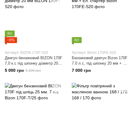
Хіт
−6%
Хіт
Артикул: BIZON 170F-S20
Артикул: Bizon 170FE-S20
Двигун бензиновий BIZON 170F
Бензиновий двигун Bizon 170F
7,0 к.с під шпонку діаметр 20
7.0 л.с, під шпонку 20 мм + Ел.
мм
стартер
5 000 грн
7 000 грн
5 300 грн