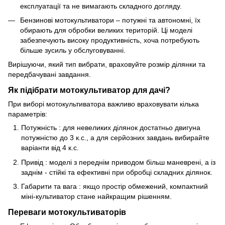
експлуатації та не вимагають складного догляду.
Бензинові мотокультиватори – потужні та автономні, їх
обирають для обробки великих територій. Ці моделі
забезпечують високу продуктивність, хоча потребують
більше зусиль у обслуговуванні.
Вирішуючи, який тип вибрати, враховуйте розмір ділянки та
передбачувані завдання.
Як підібрати мотокультиватор для дачі?
При виборі мотокультиватора важливо враховувати кілька
параметрів:
Потужність : для невеликих ділянок достатньо двигуна
потужністю до 3 к.с., а для серйозних завдань вибирайте
варіанти від 4 к.с.
Привід : моделі з переднім приводом більш маневрені, а із
заднім - стійкі та ефективні при обробці складних ділянок.
Габарити та вага : якщо простір обмежений, компактний
міні-культиватор стане найкращим рішенням.
Переваги мотокультиваторів