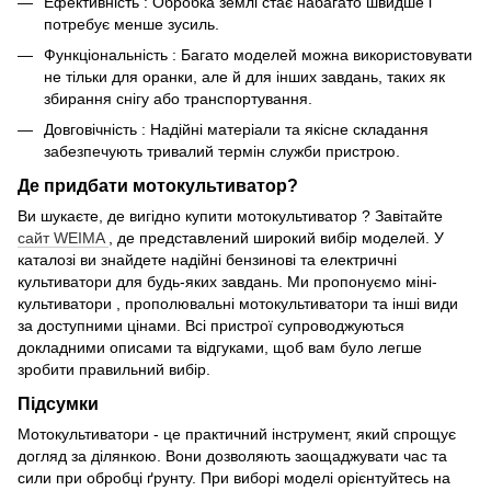
Ефективність : Обробка землі стає набагато швидше і
потребує менше зусиль.
Функціональність : Багато моделей можна використовувати
не тільки для оранки, але й для інших завдань, таких як
збирання снігу або транспортування.
Довговічність : Надійні матеріали та якісне складання
забезпечують тривалий термін служби пристрою.
Де придбати мотокультиватор?
Ви шукаєте, де вигідно купити мотокультиватор ? Завітайте
сайт WEIMA
, де представлений широкий вибір моделей. У
каталозі ви знайдете надійні бензинові та електричні
культиватори для будь-яких завдань. Ми пропонуємо міні-
культиватори , прополювальні мотокультиватори та інші види
за доступними цінами. Всі пристрої супроводжуються
докладними описами та відгуками, щоб вам було легше
зробити правильний вибір.
Підсумки
Мотокультиватори - це практичний інструмент, який спрощує
догляд за ділянкою. Вони дозволяють заощаджувати час та
сили при обробці ґрунту. При виборі моделі орієнтуйтесь на