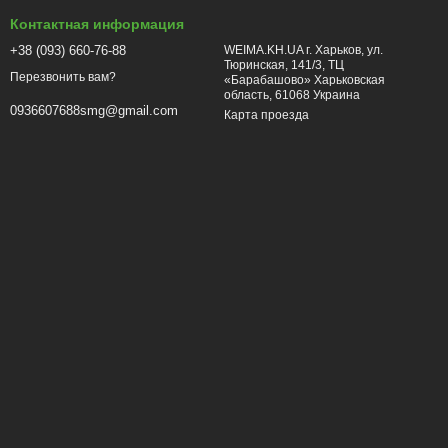
Контактная информация
+38 (093) 660-76-88
WEIMA.KH.UA г. Харьков, ул.
Тюринская, 141/3, ТЦ
Перезвонить вам?
«Барабашово» Харьковская
область, 61068 Украина
0936607688smg@gmail.com
Карта проезда