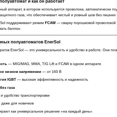
полуавтомат и как он работает
ный аппарат, в котором используется проволока, автоматически п
ащитного газа, что обеспечивает чистый и ровный шов без лишних 
rSol поддерживают режим
FCAW
— сварку порошковой проволокой бе
вать баллон.
ных полуавтоматов EnerSol
ратов EnerSol — это универсальность и удобство в работе. Они по
ость
— MIG/MAG, MMA, TIG Lift и FCAW в одном аппарате
ри низком напряжении
— от 160 В
гия IGBT
— высокая эффективность и надежность
без газа
и удобство транспортировки
е
даже для новичков
ирают как универсальное решение «на каждый день».