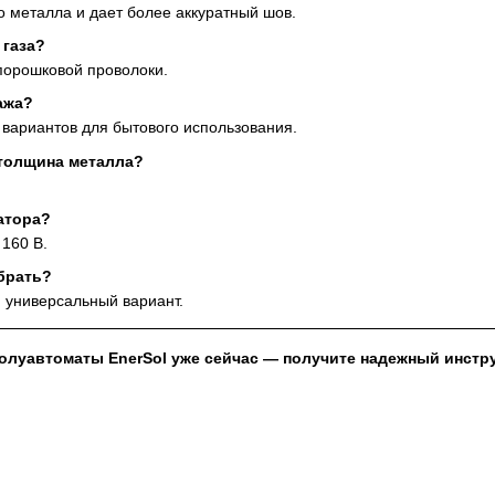
о металла и дает более аккуратный шов.
 газа?
порошковой проволоки.
ажа?
х вариантов для бытового использования.
 толщина металла?
атора?
 160 В.
брать?
 универсальный вариант.
луавтоматы EnerSol уже сейчас — получите надежный инстру