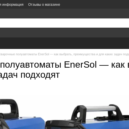
ая информация
Отзывы о магазине
литика конфиденциальности
Политика заказов
Оформление заказа
е
варочные полуавтоматы EnerSol — как выбрать, преимущества и для каких задач под
полуавтоматы EnerSol — как 
адач подходят