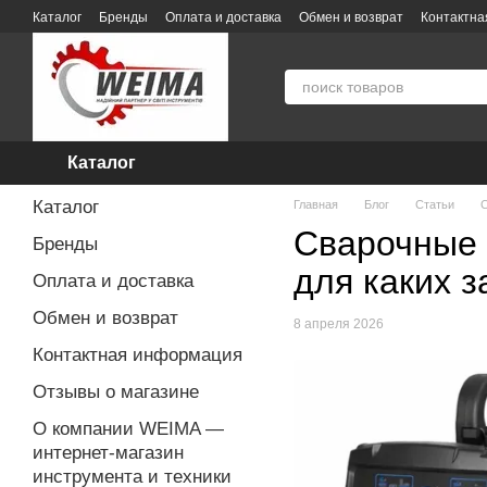
Перейти к основному контенту
Каталог
Бренды
Оплата и доставка
Обмен и возврат
Контактн
О компании WEIMA — интернет-магазин инструмента и техники
По
Гарантия и сервисное обслуживание
Пользовательское соглашени
Каталог
Каталог
Главная
Блог
Статьи
С
Сварочные 
Бренды
для каких з
Оплата и доставка
Обмен и возврат
8 апреля 2026
Контактная информация
Отзывы о магазине
О компании WEIMA —
интернет-магазин
инструмента и техники