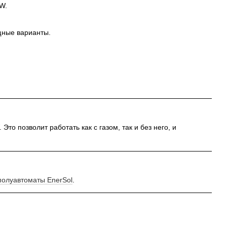
W.
щные варианты.
 позволит работать как с газом, так и без него, и
полуавтоматы EnerSol
.