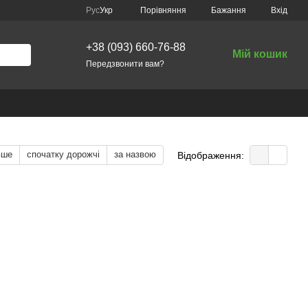
Порівняння
Рус
Укр
Бажання
Вхід
+38 (093) 660-76-88
Мій кошик
Передзвонити вам?
вше
спочатку дорожчі
за назвою
Відображення: