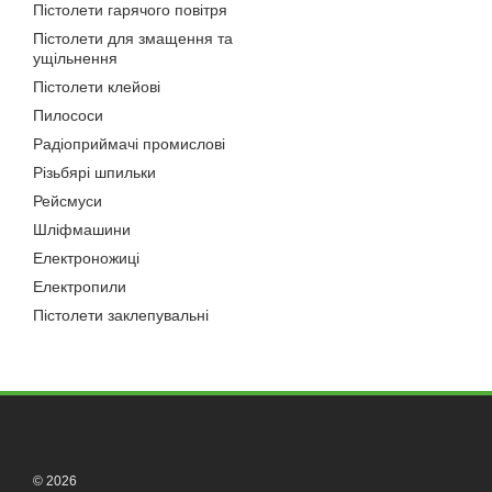
Ці моделі працюють від м
Пістолети гарячого повітря
шліфувальні машини ефе
Пістолети для змащення та
ущільнення
2. Акумуляторні стріч
Пістолети клейові
Акумулятори не вимагают
Пилососи
залишаються відмінним в
Радіоприймачі промислові
3. Плоскошліфувальні 
Різьбярі шпильки
Ці моделі призначені для
Рейсмуси
обробки великих площ.
Шліфмашини
Переваги стріч
Електроножиці
Стрічкові шліфувальні ма
Електропили
Пістолети заклепувальні
Висока продуктивніст
Багатофункціональніс
Простота експлуатації
Як правильно в
При виборі стрічкової шл
© 2026