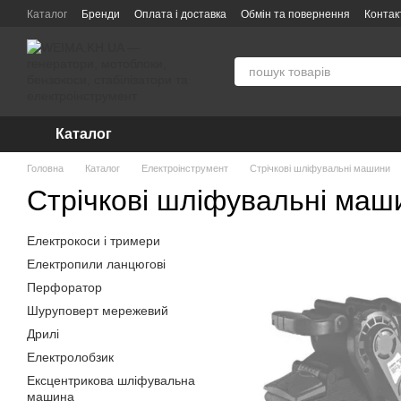
Перейти до основного контенту
Каталог
Бренди
Оплата і доставка
Обмін та повернення
Контак
Про компанію WEIMA — інтернет-магазин інструменту та техніки
По
Гарантія та сервісне обслуговування
Угода користувача
Каталог
Головна
Каталог
Електроінструмент
Стрічкові шліфувальні машини
Стрічкові шліфувальні маш
Електрокоси і тримери
Електропили ланцюгові
Перфоратор
Шуруповерт мережевий
Дрилі
Електролобзик
Ексцентрикова шліфувальна
машина