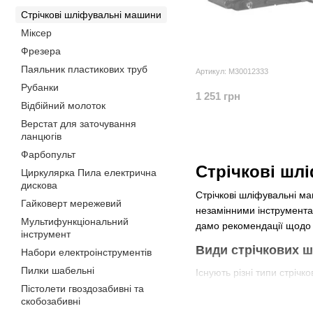
Стрічкові шліфувальні машини
Міксер
Фрезера
Паяльник пластикових труб
Артикул: M30012333
Рубанки
1 251 грн
Відбійний молоток
Верстат для заточування
ланцюгів
Фарбопульт
Стрічкові шлі
Циркулярка Пила електрична
дискова
Стрічкові шліфувальні ма
Гайковерт мережевий
незамінними інструментам
Мультифункціональний
дамо рекомендації щодо 
інструмент
Види стрічко
вих 
Набори електроінструментів
Пилки шабельні
Існують різні типи стріч
Пістолети гвоздозабивні та
1. Електричні стрічков
скобозабивні