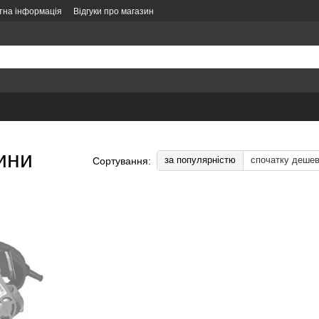
тна інформація
Відгуки про магазин
літика конфіденційності
Політика замовлень
Оформлення замовлення
ини
за популярністю
спочатку деше
Сортування: