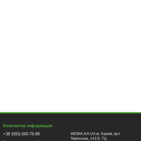
валих робіт та для шліфування жорстких матеріалів. Електричні
ях без електрики. Незважаючи на обмежену потужність, вони
рі. Вони забезпечують високу якість роботи та підходять для
версальними.
навичок.
Контактна інформація
+38 (093) 660-76-88
WEIMA.KH.UA м. Харків, вул.
Тюрінська, 141/3, ТЦ