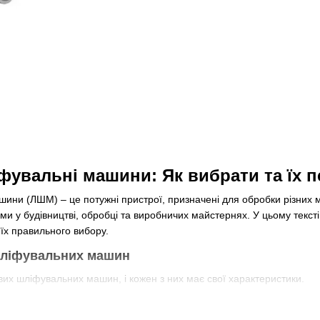
фувальні машини: Як вибрати та їх 
шини (ЛШМ) – це потужні пристрої, призначені для обробки різних ма
и у будівництві, обробці та виробничих майстернях. У цьому текст
їх правильного вибору.
шліфувальних машин
кових шліфувальних машин, і кожен з них має свої характеристики.
і шліфувальні машини