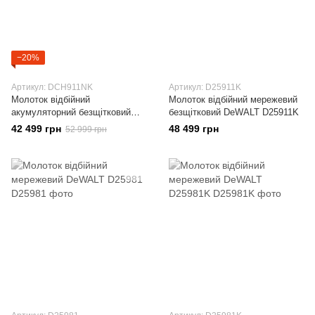
−20%
Артикул: DCH911NK
Артикул: D25911K
Молоток відбійний
Молоток відбійний мережевий
акумуляторний безщітковий
безщітковий DeWALT D25911K
SDS-MAX DeWALT DCH911NK
42 499 грн
48 499 грн
52 999 грн