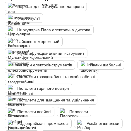
Верстат для заточування ланцюгів
Фарбопульт
Циркулярка Пила електрична дискова
Гайковерт мережевий
Мультифункціональний інструмент
Набори електроінструментів
Пилки шабельні
Пістолети гвоздозабивні та скобозабивні
Пістолети гарячого повітря
Пістолети для змащення та ущільнення
Пістолети клейові
Пилососи
Радіоприймачі промислові
Різьбярі шпильки