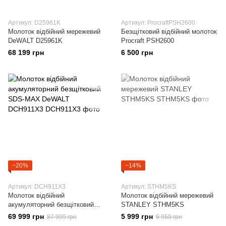
Артикул: D25961K
Артикул: ProcraftPSH2600
Молоток відбійний мережевий
Безщітковий відбійний молоток
DeWALT D25961K
Procraft PSH2600
68 199 грн
6 500 грн
−20%
−14%
Артикул: DCH911X3
Артикул: STHM5KS
Молоток відбійний
Молоток відбійний мережевий
акумуляторний безщітковий
STANLEY STHM5KS
SDS-MAX DeWALT DCH911X3
69 999 грн
5 999 грн
87 999 грн
6 950 грн