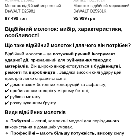
Артикул: D25981
Артикул: D25981K
Молоток відбійний мережевий
Молоток відбійний мережевий
DeWALT D25981
DeWALT D25981K
87 499 грн
95 999 грн
Відбійний молоток: вибір, характеристики,
особливості
Що таке відбійний молоток і для чого він потрібен?
Відбійний молоток – це
потужний ручний інструмент
ударної дії
, призначений для
руйнування твердих
матеріалів
. Він широко використовується в
будівництві,
ремонті та виробництві
. Завдяки високій силі удару цей
пристрій легко справляється з:
✔️ демонтажем бетонних конструкцій та асфальту;
✔️ пробиванням отворів у міцному бетоні;
✔️ рубкою металу;
✔️ розпушуванням ґрунту.
Види відбійних молотків
🔹
Побутові
– легші, компактні моделі для періодичного
використання в домашніх умовах.
🔹
Професійні
– мають
більшу потужність, високу силу