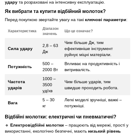
удару
та розраховані на інтенсивну експлуатацію.
Як вибрати та купити відбійний молоток?
Перед покупкою звертайте увагу на такі
ключові параметри
:
Діапазон
Характеристика
Що це означає?
значень
Чим більше Дж, тим
2,8 – 63
Сила удару
ефективніше інструмент
Дж
руйнує міцні матеріали.
500 –
Впливає на продуктивність і
Потужність
2000 Вт
витривалість.
1000 –
Частота
Чим більше ударів, тим
3500
ударів
швидше проходить робота.
уд/хв
5 – 30
Легкі моделі зручніші, важкі –
Вага
кг
потужніші.
Відбійні молотки: електричні чи пневматичні?
🔹
Електровідбійні молотки
– працюють від мережі, прості у
використанні, екологічно безпечні, мають
низький рівень