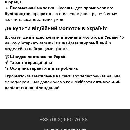
вібрації
.
🔹
Пневматичні молотки
– ідеальні для
промислового
будівництва
, працюють на стисненому повітрі, не бояться
вологи та екстремальних умов.
Де купити відбійний молоток в Україні?
Шукаєте,
де вигідно купити відбійний молоток в Україні
? У
нашому інтернет-магазині ви знайдете
широкий вибір
моделей
за найкращими цінами.
📦
Швидка доставка по Україні
💰
Гарантія кращої ціни
🔧
Офіційна гарантія від виробника
Оформлюйте замовлення на сайті або телефонуйте нашим
менеджерам – ми допоможемо вам підібрати
оптимальний
варіант під ваші завдання!
+38 (093) 660-76-88
Контактна інформація