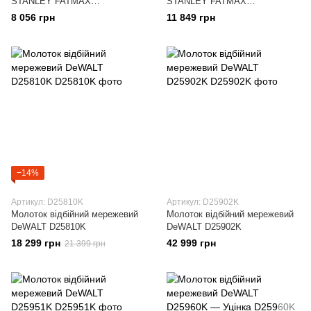
STANLEY FATMAX
STANLEY FATMAX
SFMEH220K
SFMEH230K
8 056 грн
11 849 грн
−14%
Артикул: D25810K
Артикул: D25902K
Молоток відбійний мережевий
Молоток відбійний мережевий
DeWALT D25810K
DeWALT D25902K
18 299 грн
42 999 грн
21 399 грн