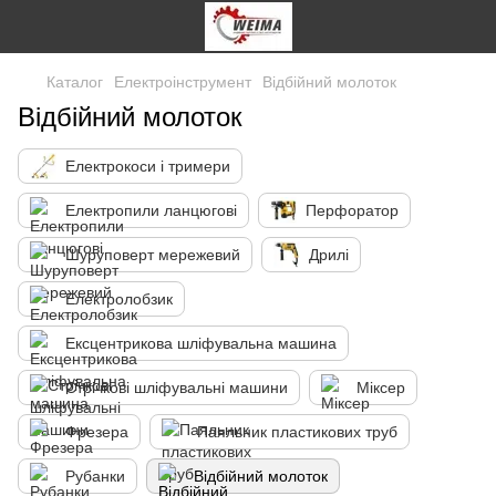
Каталог
Електроінструмент
Відбійний молоток
Відбійний молоток
Електрокоси і тримери
Електропили ланцюгові
Перфоратор
Шуруповерт мережевий
Дрилі
Електролобзик
Ексцентрикова шліфувальна машина
Стрічкові шліфувальні машини
Міксер
Фрезера
Паяльник пластикових труб
Рубанки
Відбійний молоток