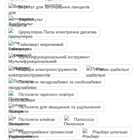
Верстат для заточування ланцюгів
Фарбопульт
Циркулярка Пила електрична дискова
Гайковерт мережевий
Мультифункціональний інструмент
Набори електроінструментів
Пилки шабельні
Пістолети гвоздозабивні та скобозабивні
Пістолети гарячого повітря
Пістолети для змащення та ущільнення
Пістолети клейові
Пилососи
Радіоприймачі промислові
Різьбярі шпильки