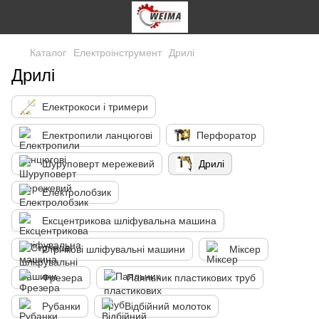
Каталог
Електроінструмент
Дрилі
Дрилі
Електрокоси і тримери
Електропили ланцюгові
Перфоратор
Шуруповерт мережевий
Дрилі
Електролобзик
Ексцентрикова шліфувальна машина
Стрічкові шліфувальні машини
Міксер
Фрезера
Паяльник пластикових труб
Рубанки
Відбійний молоток