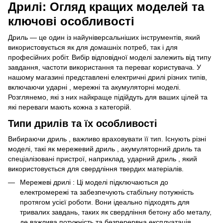
Дрилі: Огляд кращих моделей та
ключові особливості
Дриль — це один із найуніверсальніших інструментів, який
використовується як для домашніх потреб, так і для
професійних робіт. Вибір відповідної моделі залежить від типу
завдання, частоти використання та переваг користувача. У
нашому магазині представлені електричні дрилі різних типів,
включаючи ударні , мережні та акумуляторні моделі.
Розглянемо, які з них найкраще підійдуть для ваших цілей та
які переваги мають кожна з категорій.
Типи дрилів та їх особливості
Вибираючи дриль , важливо враховувати її тип. Існують різні
моделі, такі як мережевий дриль , акумуляторний дриль та
спеціалізовані пристрої, наприклад, ударний дриль , який
використовується для свердління твердих матеріалів.
Мережеві дрилі : Ці моделі підключаються до
електромережі та забезпечують стабільну потужність
протягом усієї роботи. Вони ідеально підходять для
тривалих завдань, таких як свердління бетону або металу,
де важлива потужність та безперервна експлуатація.