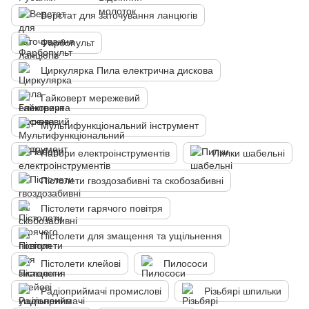
Верстат для заточування ланцюгів
Фарбопульт
Циркулярка Пила електрична дискова
Гайковерт мережевий
Мультифункціональний інструмент
Набори електроінструментів
Пилки шабельні
Пістолети гвоздозабивні та скобозабивні
Пістолети гарячого повітря
Пістолети для змащення та ущільнення
Пістолети клейові
Пилососи
Радіоприймачі промислові
Різьбярі шпильки