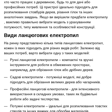
хто часто працює з деревиною, будь то для дачі або
професійних потреб. Ці пристрої ідеально підходять для
розпилювання стовбурів дерев, різання гілок та інших
аналогічних завдань. Якщо ви вирішили придбати електропилу
, важливо правильно вибрати модель з урахуванням
потужності, типу живлення та особливостей конструкції.
Види ланцюгових електропил
На ринку представлено кілька типів ланцюгових електропил,
кожен із яких підходить для різних видів робіт. Залежно від
ваших потреб, варто вибрати одну з таких моделей:
Ручні ланцюгові електропили – компактні та зручні
інструменти для роботи в обмежених просторах,
наприклад, для обрізання гілок або дрібних дерев.
Садові електропили - потужніші моделі, які добре
підходять для обрізання великих дерев або чагарників.
Професійні ланцюгові електропили - для інтенсивного
використання в складних умовах, таких як будівельні
роботи або задачі теслярства.
Потужні електропили – ідеальні для розпилювання товстих
стволів та інших важких для обробки матеріалів.