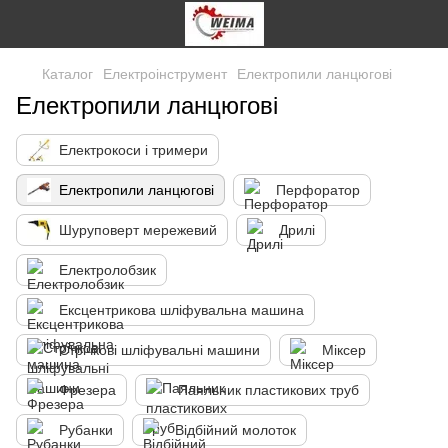
Каталог
Електроінструмент
Електропили ланцюгові
Електропили ланцюгові
Електрокоси і тримери
Електропили ланцюгові
Перфоратор
Шуруповерт мережевий
Дрилі
Електролобзик
Ексцентрикова шліфувальна машина
Стрічкові шліфувальні машини
Міксер
Фрезера
Паяльник пластикових труб
Рубанки
Відбійний молоток