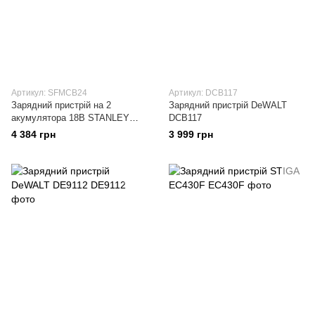
Артикул: SFMCB24
Артикул: DCB117
Зарядний пристрій на 2
Зарядний пристрій DeWALT
акумулятора 18В STANLEY
DCB117
FATMAX SFMCB24
4 384 грн
3 999 грн