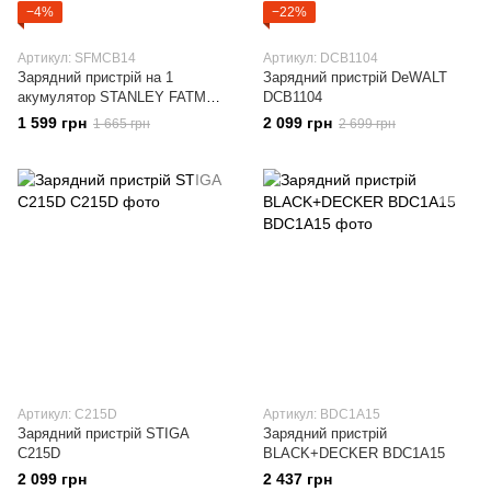
−4%
−22%
Артикул: SFMCB14
Артикул: DCB1104
Зарядний пристрій на 1
Зарядний пристрій DeWALT
акумулятор STANLEY FATMAX
DCB1104
SFMCB14
1 599 грн
2 099 грн
1 665 грн
2 699 грн
Артикул: C215D
Артикул: BDC1A15
Зарядний пристрій STIGA
Зарядний пристрій
C215D
BLACK+DECKER BDC1A15
2 099 грн
2 437 грн