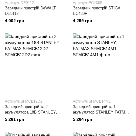
Артикул: DE9112
Артикул: EC430F
Зарядний пристрій DeWALT
Зарядний пристрій STIGA
DE9112
EC430F
4 002 грн
4 299 грн
Артикул: SFMCB12D2
Артикул: SFMCB14M1
Зарядний пристрій та 2
Зарядний пристрій та 1
акумулятора 18В STANLEY
акумулятор STANLEY FATMAX
FATMAX SFMCB12D2
SFMCB14M1
5 261 грн
5 264 грн