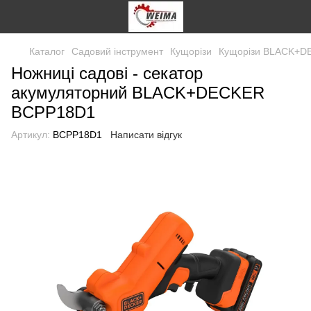
Каталог
Садовий інструмент
Кущорізи
Кущорізи BLACK+D
Ножниці садові - секатор
акумуляторний BLACK+DECKER
BCPP18D1
Артикул:
BCPP18D1
Написати відгук