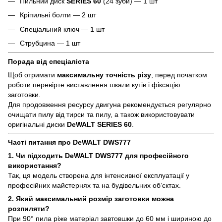
Пильний диск
SERIES 60
(24 зуби) — 1 шт
Кріпильні болти — 2 шт
Спеціальний ключ — 1 шт
Струбцина — 1 шт
Порада від спеціаліста
Щоб отримати
максимальну точність різу
, перед початком
роботи перевірте виставлення шкали кутів і фіксацію
заготовки.
Для продовження ресурсу двигуна рекомендується регулярно
очищати пилу від тирси та пилу, а також використовувати
оригінальні диски
DeWALT SERIES 60
.
Часті питання про DeWALT DWS777
1. Чи підходить DeWALT DWS777 для професійного
використання?
Так, ця модель створена для інтенсивної експлуатації у
професійних майстернях та на будівельних об’єктах.
2. Який максимальний розмір заготовки можна
розпиляти?
При 90° пила ріже матеріал завтовшки до 60 мм і шириною до