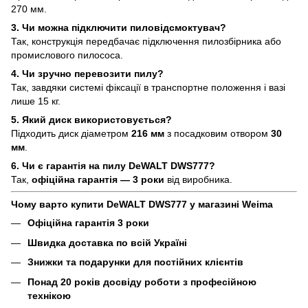
270 мм.
3. Чи можна підключити пиловідсмоктувач?
Так, конструкція передбачає підключення пилозбірника або
промислового пилососа.
4. Чи зручно перевозити пилу?
Так, завдяки системі фіксації в транспортне положення і вазі
лише 15 кг.
5. Який диск використовується?
Підходить диск діаметром
216 мм
з посадковим отвором
30
мм
.
6. Чи є гарантія на пилу DeWALT DWS777?
Так,
офіційна гарантія — 3 роки
від виробника.
Чому варто купити DeWALT DWS777 у магазині Weima
Офіційна гарантія 3 роки
Швидка доставка по всій Україні
Знижки та подарунки для постійних клієнтів
Понад 20 років досвіду роботи з професійною
технікою