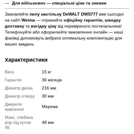
Для військових — спеціальні ціни та знижки
Замовляйте
пилу настільну DeWALT DWS777
вже сьогодні
на сайті
Weima
— отримайте
офіційну гарантію, швидку
доставку
та
вигідну ціну
від перевіреного постачальника!
Телефонуйте або оформлюйте замовлення онлайн — наші
фахівці допоможуть вибрати оптимальну комплектацію для
ваших завдань.
Характеристики
Вага
15 кг
Гарантія
36 місяців
Діаметр диска
216 мм
Діаметр отвору
30 мм
Джерело
Мережа
живлення
Макс. глибина
різу під кутом
48 мм
45