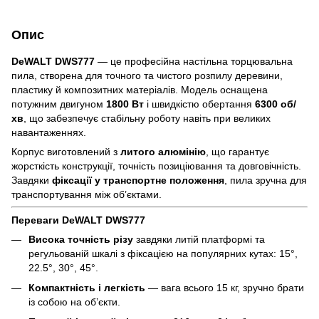
Опис
DeWALT DWS777
— це професійна настільна торцювальна
пила, створена для точного та чистого розпилу деревини,
пластику й композитних матеріалів. Модель оснащена
потужним двигуном
1800 Вт
і швидкістю обертання
6300 об/
хв
, що забезпечує стабільну роботу навіть при великих
навантаженнях.
Корпус виготовлений з
литого алюмінію
, що гарантує
жорсткість конструкції, точність позиціювання та довговічність.
Завдяки
фіксації у транспортне положення
, пила зручна для
транспортування між об’єктами.
Переваги DeWALT DWS777
Висока точність різу
завдяки литій платформі та
регульованій шкалі з фіксацією на популярних кутах: 15°,
22.5°, 30°, 45°.
Компактність і легкість
— вага всього 15 кг, зручно брати
із собою на об’єкти.