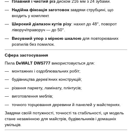
Плавний і чистий різ
диском 216 мм з 24 зубами.
Надійна фіксація заготовок
завдяки струбцині, що
входить у комплект.
Широкий діапазон кутів різу
: нахил до 48°, поворот
ліворуч/праворуч — до 50°.
Висувний упор з мірною шкалою
для повторюваних
розпилів без помилок.
Сфера застосування
Пила
DeWALT DWS777
використовується для:
монтажних і оздоблювальних робіт;
будівництва дерев’яних конструкцій;
різання паркету, ламінату, плінтусів;
виготовлення меблів;
точного торцювання деревини й панелей у майстернях.
Завдяки своїй потужності, точності та стабільності, ця модель
стане незамінною для майстрів, будівельників і домашніх
умільців.