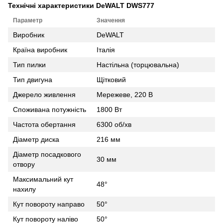
Технічні характеристики DeWALT DWS777
Параметр
Значення
Виробник
DeWALT
Країна виробник
Італія
Тип пилки
Настільна (торцювальна)
Тип двигуна
Щітковий
Джерело живлення
Мережеве, 220 В
Споживана потужність
1800 Вт
Частота обертання
6300 об/хв
Діаметр диска
216 мм
Діаметр посадкового
30 мм
отвору
Максимальний кут
48°
нахилу
Кут повороту направо
50°
Кут повороту наліво
50°