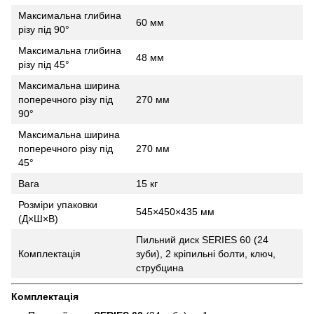
Максимальна глибина
60 мм
різу під 90°
Максимальна глибина
48 мм
різу під 45°
Максимальна ширина
поперечного різу під
270 мм
90°
Максимальна ширина
поперечного різу під
270 мм
45°
Вага
15 кг
Розміри упаковки
545×450×435 мм
(Д×Ш×В)
Пильний диск SERIES 60 (24
Комплектація
зуби), 2 кріпильні болти, ключ,
струбцина
Комплектація