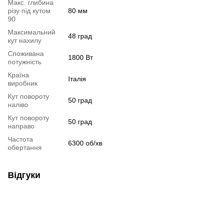
Макс. глибина
різу під кутом
80 мм
90
Максимальний
48 град
кут нахилу
Споживана
1800 Вт
потужність
Країна
Італія
виробник
Кут повороту
50 град
наліво
Кут повороту
50 град
направо
Частота
6300 об/хв
обертання
Відгуки