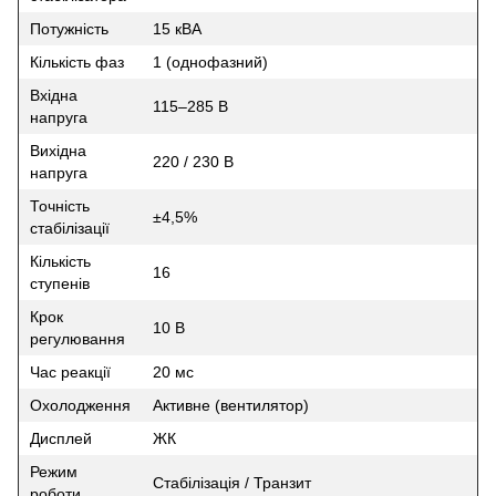
Потужність
15 кВА
Кількість фаз
1 (однофазний)
Вхідна
115–285 В
напруга
Вихідна
220 / 230 В
напруга
Точність
±4,5%
стабілізації
Кількість
16
ступенів
Крок
10 В
регулювання
Час реакції
20 мс
Охолодження
Активне (вентилятор)
Дисплей
ЖК
Режим
Стабілізація / Транзит
роботи