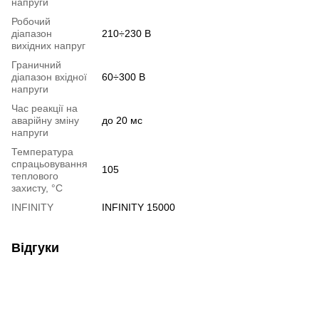
напруги
Робочий
діапазон
210÷230 В
вихідних напруг
Граничний
діапазон вхідної
60÷300 В
напруги
Час реакції на
аварійну зміну
до 20 мс
напруги
Температура
спрацьовування
105
теплового
захисту, °C
INFINITY
INFINITY 15000
Відгуки