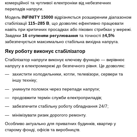
комерційної та чутливої електроніки від небезпечних
перепадів напруги.
Модель
INFINITY 15000
відрізняється розширеним діапазоном
стабілізації
115–285 В
, що дозволяє ефективно працювати
навіть при критичних просадках або пікових стрибках у мережі.
Завдяки
16 ступеням регулювання
та точності
±4,5%
забезпечується максимально стабільна вихідна напруга.
Яку роботу виконує стабілізатор
Стабілізатор напруги виконує ключову функцію — вирівнює
напругу в електромережі до безпечного рівня. Це дозволяє:
захистити холодильники, котли, телевізори, сервери та
іншу техніку;
уникнути поломок через перепади напруги;
продовжити термін служби електроприладів;
забезпечити стабільну роботу обладнання 24/7;
мінімізувати ризик дорогого ремонту.
Особливо актуально для приватних будинків, квартир у
старому фонді, офісів та виробництв.